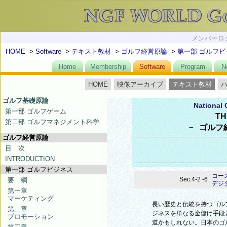
メンバーログ
HOME
>
Software
>
テキスト教材
>
ゴルフ経営原論
>
第一部 ゴルフビ
Home
Membership
Software
Program
N
HOME
映像アーカイブ
テキスト教材
ゴルフ基礎原論
National 
第一部 ゴルフゲーム
TH
第二部 ゴルフマネジメント科学
－ ゴルフ
ゴルフ経営原論
目 次
INTRODUCTION
第一部 ゴルフビジネス
コー
Sec.4-2 -6
要 綱
デジ
第一章
マーケティング
長い歴史と伝統を持つゴル
第二章
ジネスを単なる金儲け手段
プロモーション
道かもしれない。日本のゴ