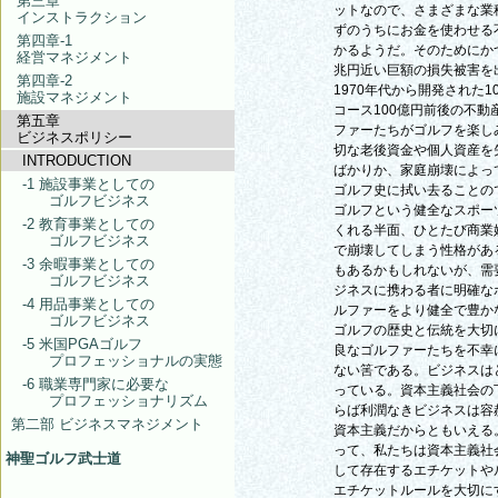
第三章
ットなので、さまざまな業
インストラクション
ずのうちにお金を使わせる
第四章-1
かるようだ。そのためにか
経営マネジメント
兆円近い巨額の損失被害を
第四章-2
1970年代から開発された
施設マネジメント
コース100億円前後の不
第五章
ファーたちがゴルフを楽し
ビジネスポリシー
切な老後資金や個人資産を
INTRODUCTION
ばかりか、家庭崩壊によっ
-1 施設事業としての
ゴルフ史に拭い去ることの
ゴルフビジネス
ゴルフという健全なスポー
-2 教育事業としての
くれる半面、ひとたび商業
ゴルフビジネス
で崩壊してしまう性格があ
-3 余暇事業としての
もあるかもしれないが、需
ゴルフビジネス
ジネスに携わる者に明確な
-4 用品事業としての
ルファーをより健全で豊か
ゴルフビジネス
ゴルフの歴史と伝統を大切
-5 米国PGAゴルフ
良なゴルファーたちを不幸
プロフェッショナルの実態
ない筈である。ビジネスは
-6 職業専門家に必要な
っている。資本主義社会の
プロフェッショナリズム
らば利潤なきビジネスは容
第二部 ビジネスマネジメント
資本主義だからともいえる
って、私たちは資本主義社
神聖ゴルフ武士道
して存在するエチケットや
エチケットルールを大切に