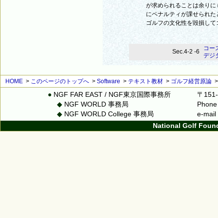
が求められることは余りに
にペナルティが課せられた
ゴルフの文化性を毀損して
コー
Sec.4-2 -6
デジ
HOME
>
このページのトップへ
>
Software
>
テキスト教材
>
ゴルフ経営原論
●
NGF FAR EAST / NGF東京国際事務所
〒151
◆
NGF WORLD 事務局
Phone
◆
NGF WORLD College 事務局
e-mai
National Golf Foun