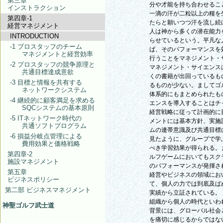
第三章
分や才能を持ち合わせるこ
インストラクション
一滴の汗が二粒以上の糧を
第四章-1
たらと願いつつ汗を流し続
経営マネジメント
人は神から多くの潜在能力
INTRODUCTION
らせているという。平凡な
-1 プロスタッフのチーム
ば、そのパフォーマンスを
マネジメントと経営効率
行うことをマネジメント・
-2 プロスタッフの競争原理と
マネジメント・サイエンス
共通目標達成意欲
くの書籍が出回っているも
-3 目標と情報を共有する
るものが少ない。ましてゴ
ネットワークシステム
体系的にもまとめられたも
-4 継続的に顧客満足を求める
エンスを導入することはチ
SQCシステムの基本原則
経営戦略に従って計画的に
-5 ITネットワーク時代の
メントには基本方針、実施
共通ソフトプログラム
ムの連帯意識及び共通目標
-6 損益分岐点管理による
見たように、グループで学
費用効果と価格戦略
べき学習効果が得られる。
第四章-2
ルフゲームにおいてもスク
施設マネジメント
のパフォーマンスが発揮さ
第五章
経営やビジネスの領域にお
ビジネスポリシー
て、個人の力では到底及ば
第二部 ビジネスマネジメント
実績から立証されている。
組織から個人の時代といわ
神聖ゴルフ武士道
背景には、グローバル社会
を痛切に感じるからではな