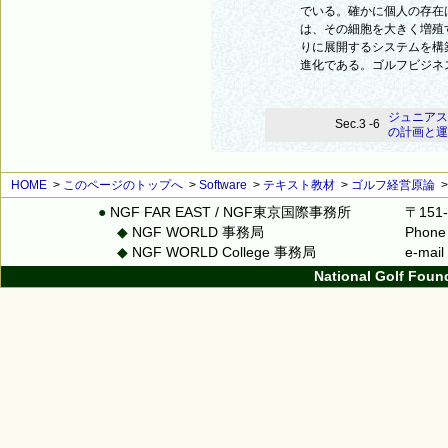
でいる。確かに個人の存在
は、その細胞を大きく増殖
りに展開するシステムを構
進化である。ゴルフビジネ
ジュニアス
Sec.3 -6
の計画と運
HOME
>
このページのトップへ
>
Software
>
テキスト教材
>
ゴルフ経営原論
●
NGF FAR EAST / NGF東京国際事務所
〒151
◆
NGF WORLD 事務局
Phone
◆
NGF WORLD College 事務局
e-mai
National Golf Foun