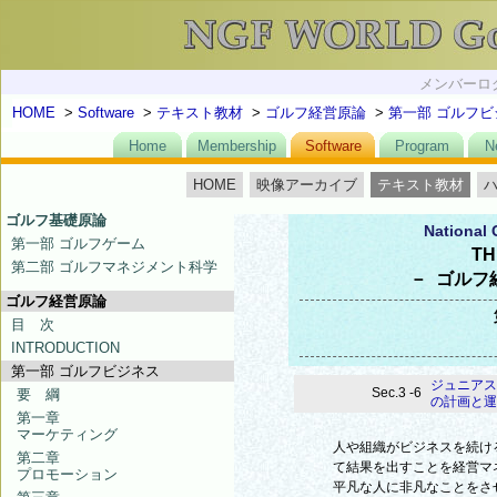
メンバーログ
HOME
>
Software
>
テキスト教材
>
ゴルフ経営原論
>
第一部 ゴルフビ
Home
Membership
Software
Program
N
HOME
映像アーカイブ
テキスト教材
ゴルフ基礎原論
National 
第一部 ゴルフゲーム
TH
第二部 ゴルフマネジメント科学
－ ゴルフ
ゴルフ経営原論
目 次
INTRODUCTION
第一部 ゴルフビジネス
ジュニアス
Sec.3 -6
要 綱
の計画と運
第一章
マーケティング
人や組織がビジネスを続け
第二章
て結果を出すことを経営マ
プロモーション
平凡な人に非凡なことをさ