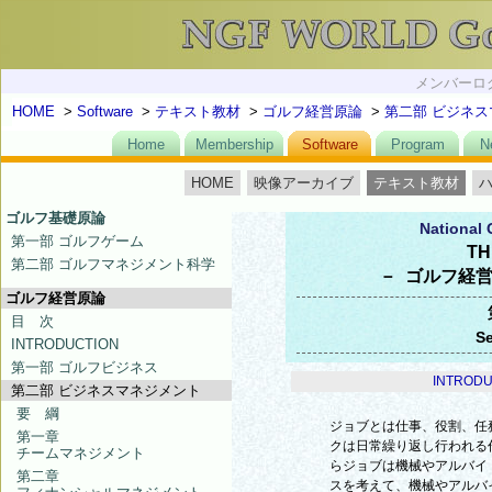
メンバーログ
HOME
>
Software
>
テキスト教材
>
ゴルフ経営原論
>
第二部 ビジネ
Home
Membership
Software
Program
N
HOME
映像アーカイブ
テキスト教材
ゴルフ基礎原論
National 
第一部 ゴルフゲーム
TH
第二部 ゴルフマネジメント科学
－ ゴルフ経営
ゴルフ経営原論
目 次
S
INTRODUCTION
第一部 ゴルフビジネス
INTRODU
第二部 ビジネスマネジメント
要 綱
ジョブとは仕事、役割、任
第一章
クは日常繰り返し行われる
チームマネジメント
らジョブは機械やアルバイ
第二章
スを考えて、機械やアルバ