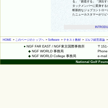
る」「創造する」「演出す
タックメンバーに変身する
斬新的なジョブコントロー
たニューカスタマーがリピ
INTRODU
HOME
>
このページのトップへ
>
Software
>
テキスト教材
>
ゴルフ経営原論
●
NGF FAR EAST / NGF東京国際事務所
〒151
◆
NGF WORLD 事務局
Phone
◆
NGF WORLD College 事務局
e-mai
National Golf Foun