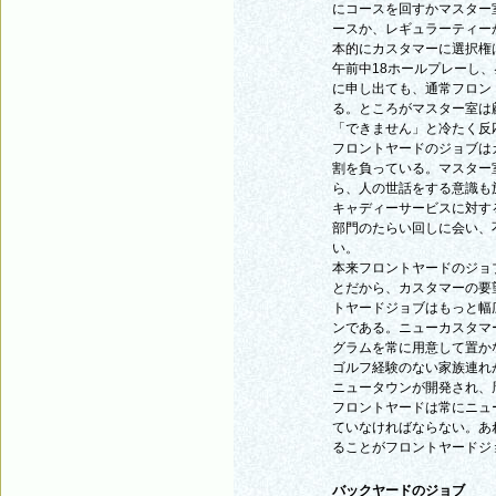
にコースを回すかマスター
ースか、レギュラーティー
本的にカスタマーに選択権
午前中18ホールプレーし
に申し出ても、通常フロン
る。ところがマスター室は
「できません」と冷たく反
フロントヤードのジョブは
割を負っている。マスター
ら、人の世話をする意識も
キャディーサービスに対す
部門のたらい回しに会い、
い。
本来フロントヤードのジョ
とだから、カスタマーの要
トヤードジョブはもっと幅
ンである。ニューカスタマ
グラムを常に用意して置か
ゴルフ経験のない家族連れ
ニュータウンが開発され、
フロントヤードは常にニュ
ていなければならない。あ
ることがフロントヤードジ
バックヤードのジョブ