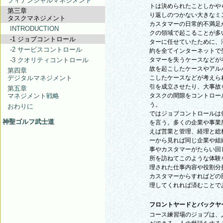
フィナンシャルマネジメント
トは決められたことしかや
第三章
り返しのつかない大きなミ
タスクマネジメント
カスタマーの日常的不満足
INTRODUCTION
クの領域で起こることが多
-1 ジョブコントロール
ターに任せていたために、
-2 サービスコントロール
約を全てインターネットで
-3 クオリティコントロール
タマーを失うケースなどが
故を起こしたケースやアル
第四章
デジタルマネジメント
こしたケースなどが考えら
引を成立させたり、大事故
第五章
マネジメント戦略
タスクの間隙をコントロー
う。
おわりに
ではジョブコントロールは
神聖ゴルフ武士道
を言う。多くの企業や事業
えば営業と管理、経理と総
ーから見れば同じ企業や組
事やカスタマーがたらい回
所を訪ねてこのような体験
理された仕事内容や役割分
カスタマーからすればどの
理してくれれば済むことで
フロントヤードとバックヤ
コース練習場のジョブは、