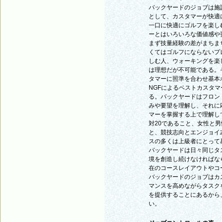
バックヤードのジョブは施
として、カスタマーが快適
一口に快適にゴルフを楽し
ーとはいろいろな価値感や
まず技量経験の差がまちま
くてはゴルフにならないプ
しむ人、ウォーキングを楽
は理想だが不可能である。
タマーに照準を合わせ基本
NGFによるベストカスタマ
る。バックヤードはフロン
みや要望を理解し、それに
マーを掌握する上で理解し
対20であること、女性と
と、競技志向とエンジョイ
スの多くは上級者にとって
バックヤードは日々同じタ
境を創造し続けなければな
在のコースレイアウトやコ
バックヤードのジョブはカ
マンスを高めながらタスク
を提供することにあるから
い。