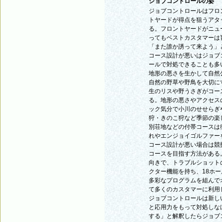
ジョブコントロールの姿
ジョブコントロールはフロ
トヤードが得点を狙うアタ
る。フロントヤードがニュ
ってもベストカスタマーは
「また誰か誘って来よう」
コース設計が悪いはジョブ
ールで対処できることも多
地形の悪さを生かして自然
自然の野草や野鳥を大切に
生のリスや野うさぎがコー
る。地形の悪さやアクセス
ック気分で小川のせせらぎ
狩・きのこ狩など季節の楽
別荘地などの付帯コースは
れやエンジョイゴルファー
コース設計が悪い場合は競
コースを目指す方法がある
向きで、トラブルショット
クター機能を持ち、18ホ
多彩なプログラムを組んで
て多くのカスタマーに利用
ジョブコントロールは新し
と応用力をもって対処しな
する」と解釈したらジョブ