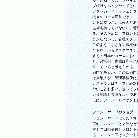
ができる。人の世話をする
ブ領域をバックヤードとい
アタッカーとディフェンダ
従来のコース経営ではフロ
ントに立つことは殆んどあ
技術も持っていないし、管
る。そのために、フロント
分からないし、管理スタッ
このように小さな組織機構
ントロールもタスクマネジ
多くの日本のコースにおい
り、経営の一体感は見られ
立っていると考えられる。
部門であるが、この四部門
は支配人が、管理事務所は
レストランはチーフが絶対
ないことも多い。従ってフ
いう認識も希薄なようであ
には、フロントもバックも
フロントヤードのジョブ
フロントヤードはカスタマ
応対、スタートと会計など
付も当日の受付もフロント
る。マスター室はスタート