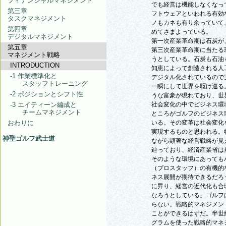
フィナンシャルマネジメント
でも経営は機能しなくなっ
第三章
フトウェアといわれる有効
タスクマネジメント
ノもカネも有り余っていて
第四章
めてさまよっている。
デジタルマネジメント
第一次産業革命期は石炭が
第五章
第三次産業革命期に当たる
マネジメント戦略
うとしている。石炭も石油
INTRODUCTION
知恵によって創造される人
-1 作業標準化と
デジタル化されているので
スタッフトレーニング
一瞬にして世界を駆け巡る
-2 ポジションとシフト性
うな富豪が現れており、世
-3 エイティーン編成と
社会変化の中でビジネス環
チームマネジメント
ところがゴルフのビジネス
おわりに
いる。その変革は社会変化
実現するものと思われる。
神聖ゴルフ武士道
ながら顕著な経営戦略が見
辿っており、経済産業省は
そのような環境にあっても
（プロスタッフ）の有機的
ネス展開が期待できるだろ
に昇り、経営の近代化も合
なろうとしている。ゴルフ
らない。戦略的マネジメン
ことができるはずだ。半世
グラムを使った戦略的マネ