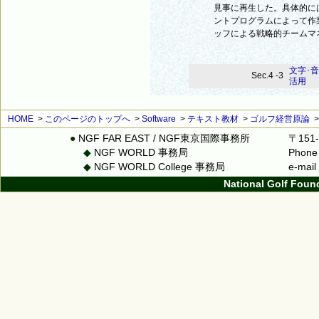
見事に再生した。具体的に
ントプログラムによって作
ッフによる戦略的チームマ
文字･
Sec.4 -3
活用
HOME
>
このページのトップへ
>
Software
>
テキスト教材
>
ゴルフ経営原論
●
NGF FAR EAST / NGF東京国際事務所
〒151
◆
NGF WORLD 事務局
Phone
◆
NGF WORLD College 事務局
e-mai
National Golf Foun