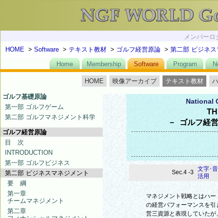
メンバーログ
HOME
>
Software
>
テキスト教材
>
ゴルフ経営原論
>
第二部 ビジネ
Home
Membership
Software
Program
N
HOME
映像アーカイブ
テキスト教材
ゴルフ基礎原論
National 
第一部 ゴルフゲーム
TH
第二部 ゴルフマネジメント科学
－ ゴルフ経営
ゴルフ経営原論
目 次
INTRODUCTION
第一部 ゴルフビジネス
文字･
Sec.4 -3
第二部 ビジネスマネジメント
活用
要 綱
第一章
マネジメント戦略とはハー
チームマネジメント
の経営パフォーマンスを引
第二章
営三資源と表現していたが