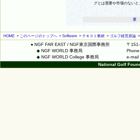
グとは需要や市場のないと
要
HOME
>
このページのトップへ
>
Software
>
テキスト教材
>
ゴルフ経営原論
●
NGF FAR EAST / NGF東京国際事務所
〒151
◆
NGF WORLD 事務局
Phone
◆
NGF WORLD College 事務局
e-mai
National Golf Foun