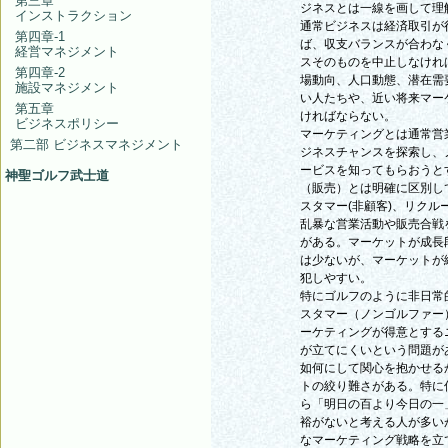
第三章
ジネスとは一線を画して理
インストラクション
通常ビジネスは経済取引が
第四章-1
ば、収支バランスが合わな
経営マネジメント
スそのものを中止しなけれ
第四章-2
場動向、人口動態、潜在需
施設マネジメント
い人たちや、近い将来マー
第五章
ければならない。
ビジネスポリシー
マーケティングとは通常営
第二部 ビジネスマネジメント
ジネスチャンスを探索し、
ービスを知ってもらおうと
神聖ゴルフ武士道
（販売）とは明確に区別し
スタマー(非顧客)、リク
乱暴な営業活動や販売合戦
がある。マーケットが成長
は少ないが、マーケットが
犯しやすい。
特にゴルフのように非日常
スタマー（ノンゴルファー
ーケティングが得意とする
が立てにくいという問題が
如何にして関心を抱かせる
トの絞り難さがある。特に
ら「明日の百より今日の一
裕がないと考える人が多い
なマーケティング戦略を立