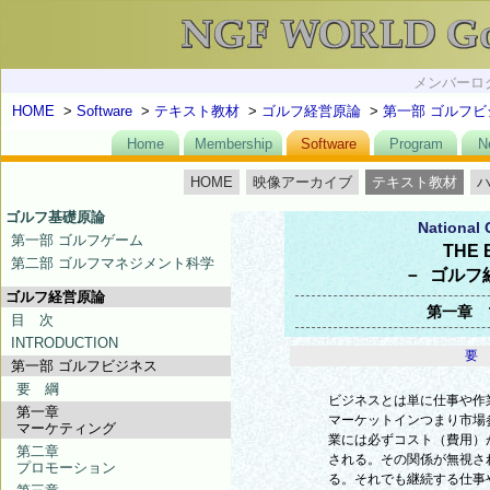
メンバーログ
HOME
>
Software
>
テキスト教材
>
ゴルフ経営原論
>
第一部 ゴルフビ
Home
Membership
Software
Program
N
HOME
映像アーカイブ
テキスト教材
ゴルフ基礎原論
National 
第一部 ゴルフゲーム
THE 
第二部 ゴルフマネジメント科学
－ ゴルフ
ゴルフ経営原論
第一章 
目 次
INTRODUCTION
要
第一部 ゴルフビジネス
要 綱
ビジネスとは単に仕事や作
第一章
マーケットインつまり市場
マーケティング
業には必ずコスト（費用）
第二章
される。その関係が無視さ
プロモーション
る。それでも継続する仕事