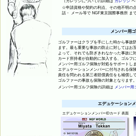
（カレッジについての詳細は
カレッジ
ペ
☆申請資格や契約の利点、その他不明の
話・ メール等で NGF東京国際事務所 
メンバー用ゴ
ゴルファーはクラブを手にした時から事故
ます。最も重要な事故の防止に対してはお
よって、それでも防ぎきれなかった事故に対
カード所持者が自動的に加入する、ゴルフ
メンバー用ゴルフ保険が対処をサポートし
エデュケーションメンバーに付与される保
責任を問われる第三者賠償責任をも補償し
ゴルファーの事故も保険の対象となります
メンバー用ゴルフ保険の詳細は
メンバー用
エデュケーションメ
エデュケーションメンバーIDカード 表面