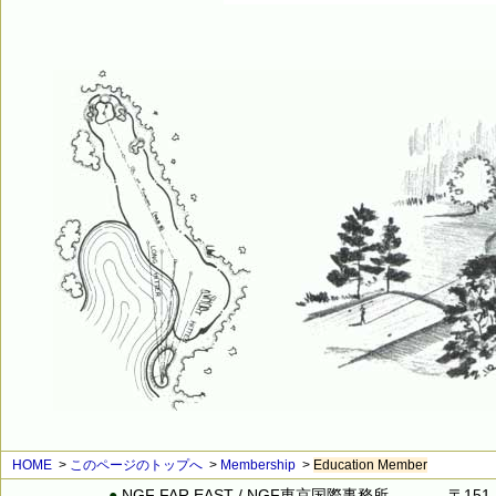
HOME
>
このページのトップへ
>
Membership
>
Education Member
●
NGF FAR EAST / NGF東京国際事務所
〒151