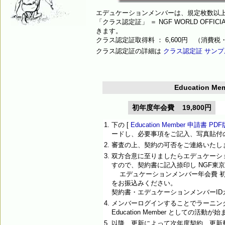
エデュケーションメンバーは、規定枚数以
「クラス認定証」 ＝ NGF WORLD OFFICI
きます。
クラス認定証取得料 ： 6,600円 （消費
クラス認定証の詳細は
クラス認定証 サンプ
Education M
初年度年会費
19,800円
1.
下の [
Education Member 申請書 PD
ードし、必要事項をご記入、写真貼付
2.
審査の上、契約の可否をご連絡いたし
3.
双方合意に至りましたらエデュケーシ
すので、契約書に記入捺印し NGF東
エデュケーションメンバー年会費 初回 ：
をお振込みください。
契約書・エデュケーションメンバーI
4.
メンバーログインすることでラーニン
Education Member としての活動が
5.
以降、更新によって次年度契約、更新費用は