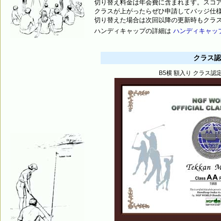
切り替え料金は年会費に含まれます。スコ
クラスが上がったらぜひ申請してバッジ仕
切り替えた場合は次回以降の更新時もクラ
ハンディキャップの詳細は
ハンディキャッ
クラス認
B5横 額入り クラス