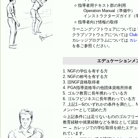
○ 指導者用テキスト群の利用
Operation Manual（準備中）
インストラクターズガイド（
○ 指導者向け情報の取得
ラーニングソフトウェアについては
クラブソフトウェアについては
Club
カレッジプログラムについては
カレ
を各ご参照ください。
エデュケーションメ
1. NGFの学位を有する方
2. NGFの称号を有する方
3. 旧NGF資格取得者
4. PGA指導資格等の他団体資格所持者
5. ゴルフ教育に長年携わっている方
6. ゴルフビジネスに長年携わっている方
7. 上記1～6のいずれかの条件を満たし、NG
メンバーとして認めた方
☆上記条件には足りないもののゴルフリ
教育経験や就業経験などを単位として認
ー → カレッジでの学位取得を経たエデ
れています。