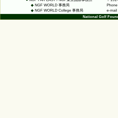
◆
NGF WORLD 事務局
Phone
◆
NGF WORLD College 事務局
e-mai
National Golf Foun