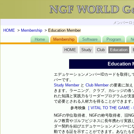
メンバーログ
HOME
>
Membership
>
Education Member
Home
Membership
Software
Program
N
HOME
Study
Club
Education
Education
エデュケーションメンバーIDカードを取得し
バーです。
Study Member
と
Club Member
の要素に加え
きます。ラーニング、クラブ、カレッジの各
れた知識と実践力をリーダープログラムが支
で必要とされる人材力を得ることができます
参考映像
[ VITAL TO THE GA
NGFの学位取得者、NGFの称号取得者、旧N
ルフ教育やゴルフビジネスに長年携わり実践してき
ダー契約を結びエデュケーションメンバーに
動できる証を示すことができます。あなたも自